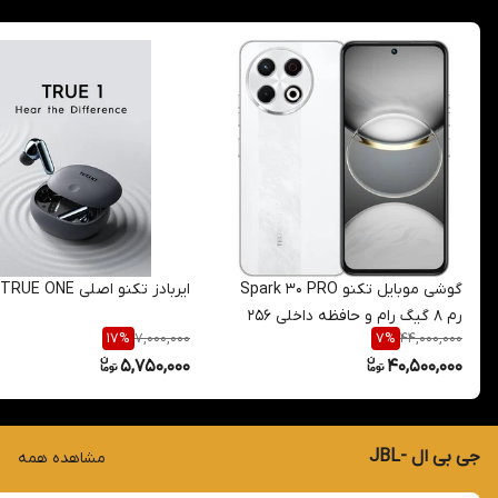
گوشی موبایل تکنو Spark 30 PRO
ایربادز تکنو اصلی TRUE ONE
رم 8 گیگ رام و حافظه داخلی 256
7,000,000
44,000,000
17
%
7
%
گیگ
5,750,000
40,500,000
جی بی ال -JBL
مشاهده همه