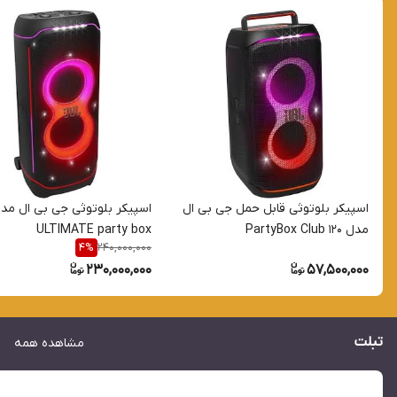
اسپیکر بلوتوثی قابل حمل جی بی ال
اسپیکر بلوتوثی جی بی ال مد
مدل PartyBox Club 120
ULTIMATE party box
240,000,000
4
%
230,000,000
57,500,000
تبلت
مشاهده همه