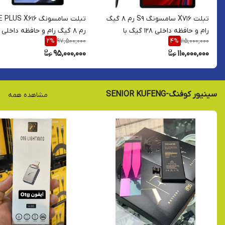
تبلت X716 سامسونگ S9 رم 8 گیگ
تبلت سامسونگ LUS X616
رام و حافظه داخلی 128 گیگ با
97,500,000
115,000,000
2
%
4
%
نمایشگر 11 اینچ 5G +قلم نوری
گیگ با نمایشگر 12.4 ای
95,000,000
110,000,000
نوری 5G
سینیور کوفنگ-SENIOR KUFENG
مشاهده همه