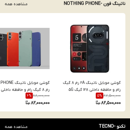
ناتینگ فون -NOTHING PHONE
مشاهده همه
گوشی موبایل ناتینگ 2A رم 8 گیگ
گوشی موبایل ناتینگ
رام و حافظه داخلی 128 گیگ 5G
88,000,000
87,500,000
6
%
5
%
گیگ 5G
82,000,000
82,500,000
تکنو -TECNO
مشاهده همه