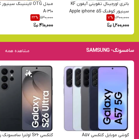
باتری اورجینال تقویتی آیفون KF
مبدل OTG لایتنینگ سینیو
سینیور کوفنگ Apple iphone 5S
A-310
530,000
1,300,000
22
%
7
%
410,000
1,200,000
سامسونگ- SAMSUNG
مشاهده همه
گوشی موبایل گلکسی A57