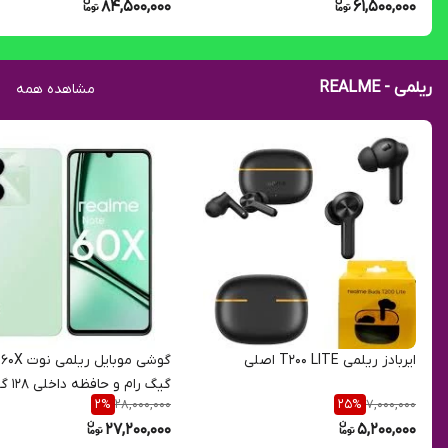
84,500,000
61,500,000
ریلمی - REALME
مشاهده همه
ایربادز ریلمی T200 LITE اصلی
گیگ رام و حافظه داخلی 128 گیگ 4G
28,000,000
7,000,000
2
%
25
%
27,200,000
5,200,000