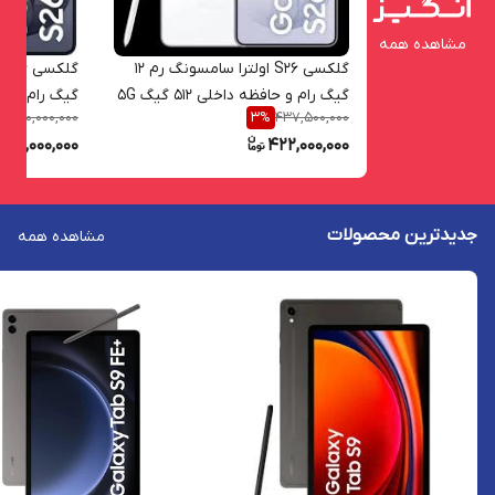
مشاهده همه
گلکسی S26 اولترا سامسونگ رم 12
گیگ رام و حافظه داخلی 512 گیگ 5G
360,000,000
437,500,000
%
3
%
5G
55,000,000
422,000,000
جدیدترین محصولات
مشاهده همه