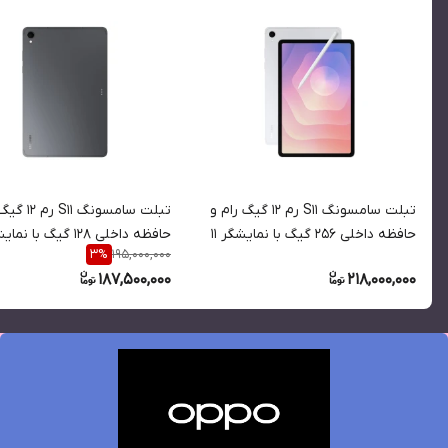
تبلت سامسونگ S11 رم 12 گیگ رام و
تبلت سامسونگ 1
حافظه داخلی 256 گیگ با نمایشگر 11
195,000,000
3
%
اینچ 5G
اینچ 5G
187,500,000
218,000,000