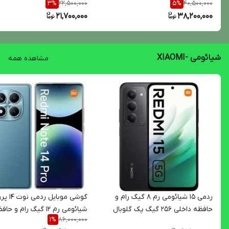
22,500,000
40,500,000
3
%
5
%
21,700,000
38,200,000
شیائومی -XIAOMI
مشاهده همه
ردمی 15 شیائومی رم 8 گیگ رام و
گوشی موبایل ردمی نوت 4
حافظه داخلی 256 گیگ پک گلوبال
شیائومی رم 12 گیگ رام و حا
86,000,000
1
%
5G
داخلی 512 گیگ 4G