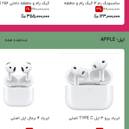
سامسونگ رم 12 گیگ رام و حافظه
گیگ رام 
360,000,000
128,000,000
1
%
3
%
داخلی 256 گیگ 5G
5G
355,000,000
123,000,000
اپل- APPLE
مشاهده همه
ایرپاد پرو 3 اپل TYPE C اصلی
ایرپاد 4 نرمال اپل اصلی