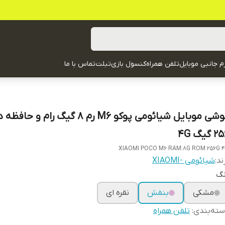
زم جانبی موبایل
تلفن همراه
کنسول بازی
تبلت
تماس با ما
گوشی موبایل شیائومی پوکو M6 رم 8 گیگ رام و 
 گیگ 4G
XIAOMI POCO M6 RAM:8G ROM:256G 
ند:
شیائومی -XIAOMI
نگ
مشکی
بنفش
نقره ای
ته‌بندی
:
تلفن همراه