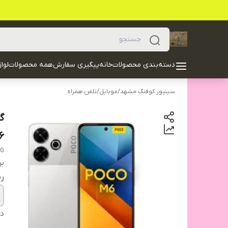
دسته‌بندی محصولات
خانه
پیگیری سفارش
همه محصولات
لوا
سینیور کوفنگ مشهد
/
موبایل
/
تلفن همراه
256
4G
بر
ر
دس