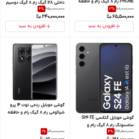
PHONE رم 8 گیگ رام و حافظه
داخلی 128 گیگ رم 8 گیگ دوسیم
داخلی 128 گیگ 5G
250,000,000
68,000,000
4
%
3
%
کارت نات اکتیو پارت نامبر CHA
240,000,000
65,500,000
رجیستر شده
افزودن به سبد
افزودن به سبد
گوشی موبایل ردمی نوت 14 پرو
شیائومی رم 8 گیگ رام و حافظه
گوشی موبایل گلکسی S24 FE
داخلی 256 گیگ 4G
سامسونگ رم 8 گیگ رام و
72,000,000
134,500,000
1
%
4
%
حافظه داخلی 256 گیگ 5G