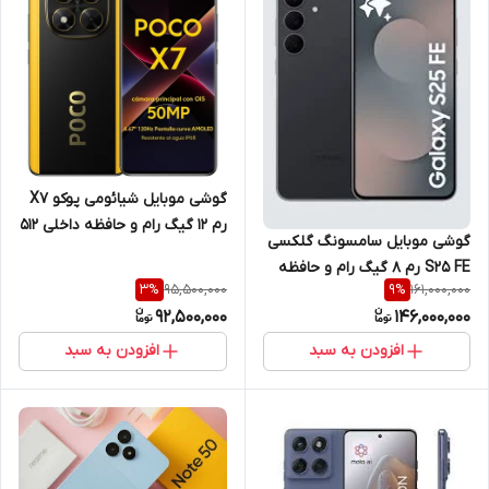
گوشی موبایل شیائومی پوکو X7
رم 12 گیگ رام و حافظه داخلی 512
گوشی موبایل سامسونگ گلکسی
گیگ 5G
S25 FE رم 8 گیگ رام و حافظه
95,500,000
161,000,000
3
%
9
%
داخلی 256 گیگ 5G
92,500,000
146,000,000
افزودن به سبد
افزودن به سبد