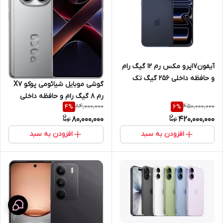
آیفون17پرو مکس رم 12 گیگ رام
و حافظه داخلی 256 گیگ تک
گوشی موبایل شیائومی پوکو X7
سیم کارت فیزیکی نات اکتیو پارت
رم 8 گیگ رام و حافظه داخلی
نامبر ZAAرجیستر شده
84,000,000
450,000,000
4
%
6
%
256 گیگ 5G
80,000,000
420,000,000
افزودن به سبد
افزودن به سبد