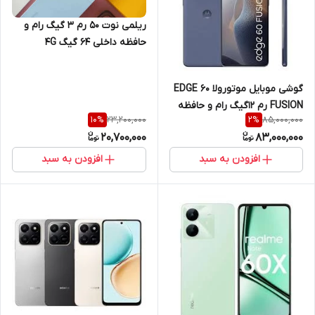
ریلمی نوت 50 رم 3 گیگ رام و
حافظه داخلی 64 گیگ 4G
گوشی موبایل موتورولا EDGE 60
FUSION رم 12گیگ رام و حافظه
23,200,000
85,000,000
10
%
2
%
داخلی 256 گیگ 5G
20,700,000
83,000,000
افزودن به سبد
افزودن به سبد