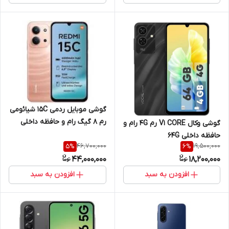
گوشی موبایل ردمی 15C شیائومی
رم 8 گیگ رام و حافظه داخلی
گوشی وکال V1 CORE رم 4G رام و
256 گیگ 4G
حافظه داخلی 64G
46,700,000
19,500,000
5
%
6
%
44,000,000
18,200,000
افزودن به سبد
افزودن به سبد