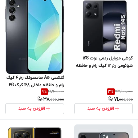
گوشی موبایل ردمی نوت 14S
شیائومی رم 12 گیگ رام و حافظه
داخلی 512 گیگ 4G
گلکسی A16 سامسونگ رم 4 گیگ
رام و حافظه داخلی 128 گیگ 4G
41,900,000
73,900,000
9
%
3
%
38,000,000
71,000,000
افزودن به سبد
افزودن به سبد