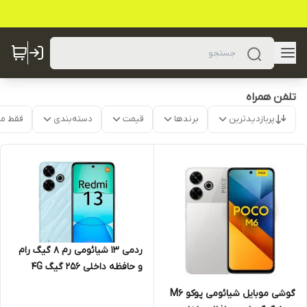
تلفن همراه
پربازدیدترین
برندها
قیمت
دسته‌بندی
فقط م
ردمی 13 شیائومی رم 8 گیگ رام
و حافظه داخلی 256 گیگ 4G
گوشی موبایل شیائومی پوکو M6