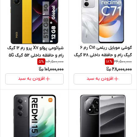
گوشی موبایل ریلمی C71 رم 6
شیائومی پوکو X7 پرو رم 12 گیگ
گیگ رام و حافظه داخلی 128 گیگ
رام و حافظه داخلی 512 گیگ 5G
106,500,000
34,500,000
5
%
18
%
4G
101,000,000
28,000,000
افزودن به سبد
افزودن به سبد