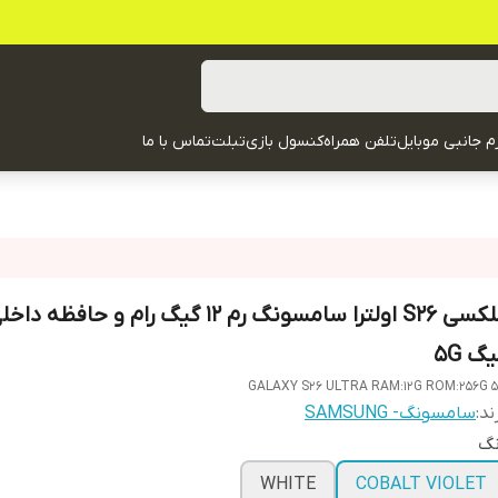
زم جانبی موبایل
تلفن همراه
کنسول بازی
تبلت
تماس با ما
گ 5G
GALAXY S26 ULTRA RAM:12G ROM:256G 
ند:
سامسونگ- SAMSUNG
نگ
WHITE
COBALT VIOLET