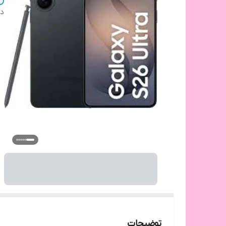
دس
توضیحات