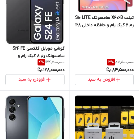
تبلت X406B سامسونگ S10 LITE
رم 6 گیگ رام و حافظه داخلی 128
گیگ با نمایشگر 10.9 اینچ 5G
+قلم نوری
گوشی موبایل گلکسی S24 FE
سامسونگ رم 8 گیگ رام و
134,500,000
87,500,000
4
%
3
%
حافظه داخلی 256 گیگ 5G
128,000,000
84,500,000
افزودن به سبد
افزودن به سبد