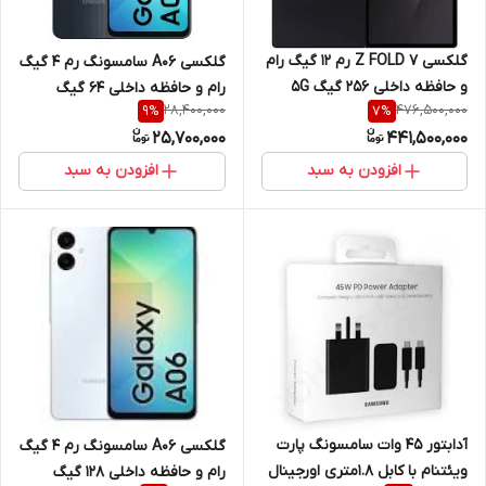
گلکسی Z FOLD 7 رم 12 گیگ رام
گلکسی A06 سامسونگ رم 4 گیگ
و حافظه داخلی 256 گیگ 5G
رام و حافظه داخلی 64 گیگ
28,400,000
476,500,000
9
%
7
%
25,700,000
441,500,000
افزودن به سبد
افزودن به سبد
آدابتور 45 وات سامسونگ پارت
گلکسی A06 سامسونگ رم 4 گیگ
ویئتنام با کابل 1.8متری اورجینال
رام و حافظه داخلی 128 گیگ