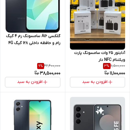
گلکسی A16 سامسونگ رم 4 گیگ
رام و حافظه داخلی 128 گیگ 4G
آدابتور 25 وات سامسونگ پارت
ویئتنام NFC دار
42,400,000
11,500,000
9
%
3
%
38,500,000
11,100,000
افزودن به سبد
افزودن به سبد