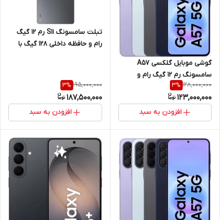
تبلت سامسونگ S11 رم 12 گیگ
رام و حافظه داخلی 128 گیگ با
نمایشگر 11 اینچ 5G
گوشی موبایل گلکسی A57
سامسونگ رم 12 گیگ رام و
195,000,000
128,000,000
3
%
3
%
حافظه داخلی 256 گیگ 5G
187,500,000
123,000,000
افزودن به سبد
افزودن به سبد