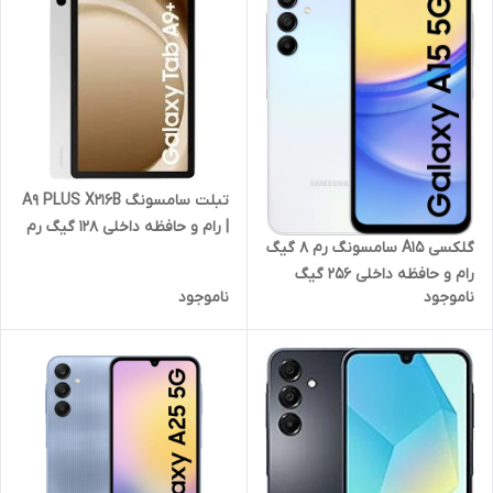
تبلت سامسونگ A9 PLUS X216B
| رام و حافظه داخلی 128 گیگ رم
گلکسی A15 سامسونگ رم 8 گیگ
8 گیگ با صفحه نمایش "11 اینچ
رام و حافظه داخلی 256 گیگ
5G
ناموجود
ناموجود