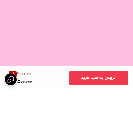
91,000,000
8
%
افزودن به سبد خرید
83,500,000