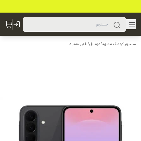
سینیور کوفنگ مشهد
/
موبایل
/
تلفن همراه