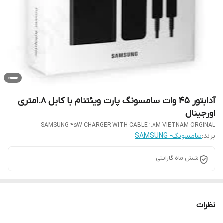
آدابتور 45 وات سامسونگ پارت ویئتنام با کابل 1.8متری
اورجینال
SAMSUNG 45W CHARGER WITH CABLE 1.8M VIETNAM ORGINAL
برند:
سامسونگ- SAMSUNG
شش ماه گارانتی
نظرات