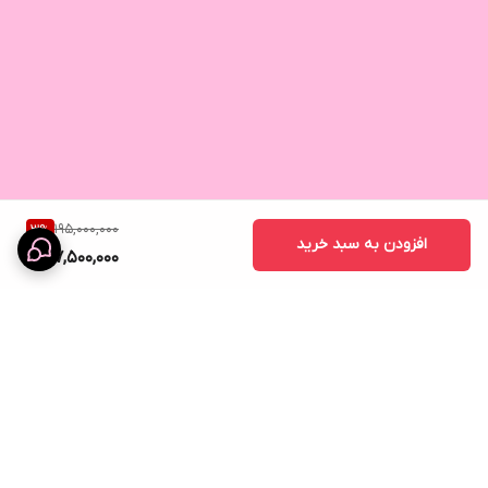
195,000,000
3
%
افزودن به سبد خرید
187,500,000
برگشت به بالا