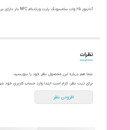
آدابتور 25 وات سامسونگ پارت ویئتنام NFC دار دارای برد اصلی مشکی رنگ شرکت سامسونگ که نام سامسونگ روی برد همراه با سریال حک شده است بدون نوسان برقی و وات و آمپر ثابت
نظرات
شما هم درباره این محصول نظر خود را بنویسید.
برای ثبت نظر، لازم است ابتدا وارد حساب کاربری خود شو
افزودن نظر