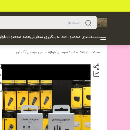
دسته‌بندی محصولات
خانه
پیگیری سفارش
همه محصولات
لوا
سینیور کوفنگ مشهد
/
موبایل
/
لوازم جانبی موبایل
/
آدابتور
آدابتو
FC
بر
دس