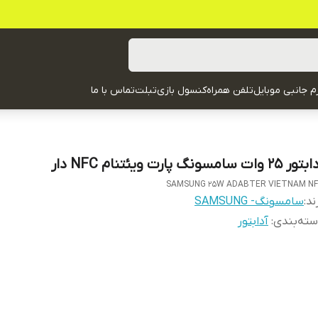
زم جانبی موبایل
تلفن همراه
کنسول بازی
تبلت
تماس با ما
ر 25 وات سامسونگ پارت ویئتنام NFC دار
SAMSUNG 25W ADABTER VIETNAM N
ند:
سامسونگ- SAMSUNG
ته‌بندی
:
آدابتور