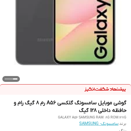
گوشی موبایل سامسونگ گلکسی A56 رم 8 گیگ رام و
حافظه داخلی 128 گیگ
GALAXY A56 SAMSUNG RAM: 8G ROM:128G
برند:
سامسونگ- SAMSUNG
رنگ