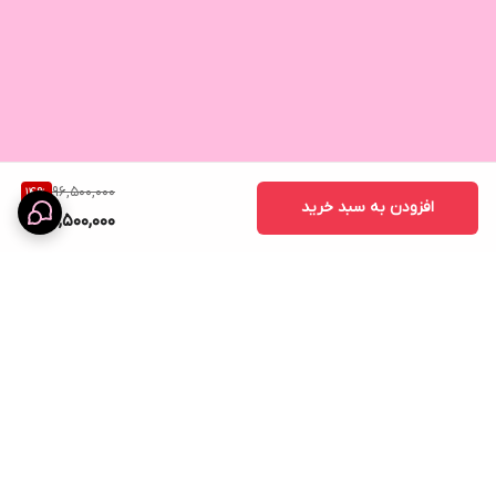
96,500,000
14
%
افزودن به سبد خرید
82,500,000
برگشت به بالا