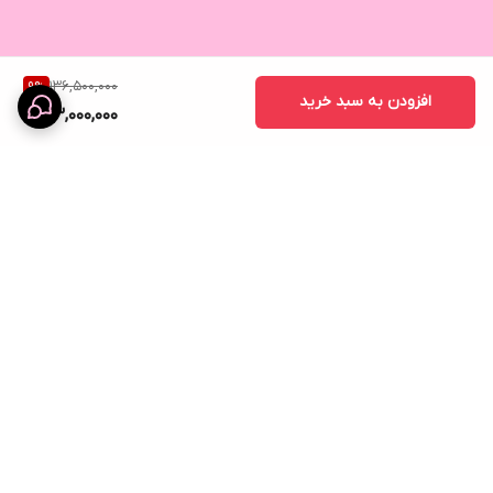
136,500,000
9
%
افزودن به سبد خرید
123,000,000
برگشت به بالا