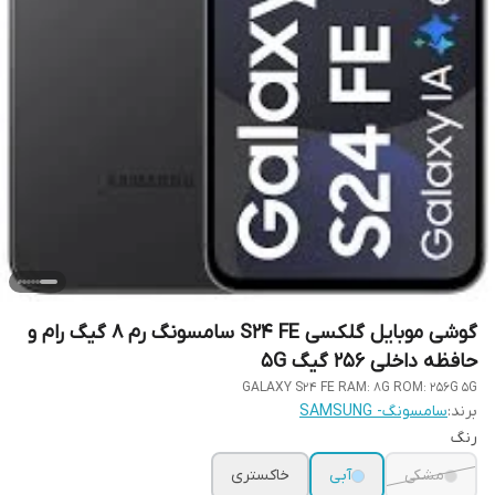
گوشی موبایل گلکسی S24 FE سامسونگ رم 8 گیگ رام و
حافظه داخلی 256 گیگ 5G
GALAXY S24 FE RAM: 8G ROM: 256G 5G
برند:
سامسونگ- SAMSUNG
رنگ
مشکی
آبی
خاکستری