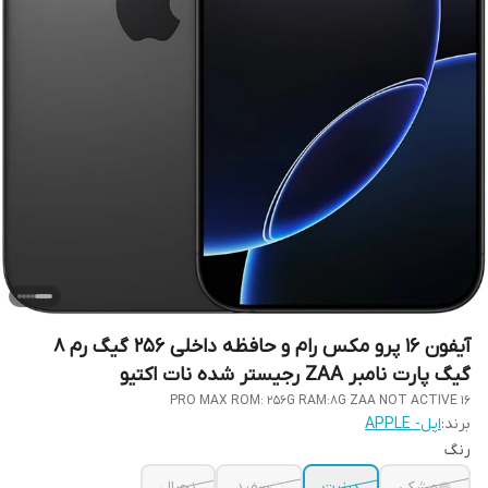
آیفون 16 پرو مکس رام و حافظه داخلی 256 گیگ رم 8
گیگ پارت نامبر ZAA رجیستر شده نات اکتیو
16 PRO MAX ROM: 256G RAM:8G ZAA NOT ACTIVE
برند:
اپل- APPLE
رنگ
مشکی
دیزرت
سفید
نچرال