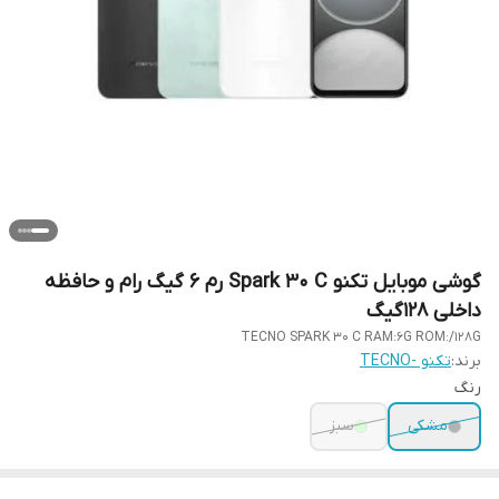
گوشی موبایل تکنو Spark 30 C رم 6 گیگ رام و حافظه
داخلی 128گیگ
TECNO SPARK 30 C RAM:6G ROM:/128G
برند:
تکنو -TECNO
رنگ
مشکی
سبز