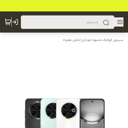
سینیور کوفنگ مشهد
/
موبایل
/
تلفن همراه