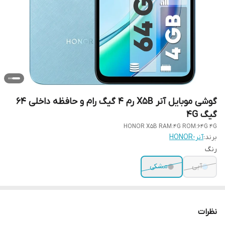
گوشی موبایل آنر X5B رم 4 گیگ رام و حافظه داخلی 64
گیگ 4G
HONOR X5B RAM:4G ROM:64G 4G
برند:
آنر-HONOR
رنگ
آبی
مشکی
نظرات