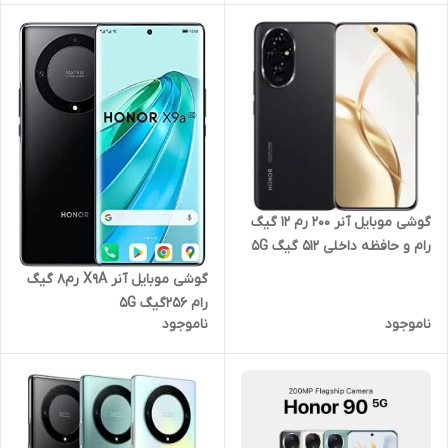
گوشی موبایل آنر 200 رم 12 گیگ
رام و حافظه داخلی 512 گیگ 5G
گوشی موبایل آنر X9A رم8 گیگ
رام 256گیگ 5G
ناموجود
ناموجود