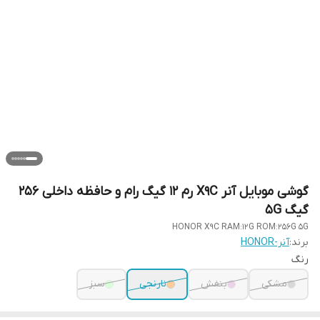
گوشی موبایل آنر X9C رم 12 گیگ رام و حافظه داخلی 256
گیگ 5G
HONOR X9C RAM:12G ROM:256G 5G
برند:
آنر-HONOR
رنگ
مشکی
بنفش
نارنجی
سبز