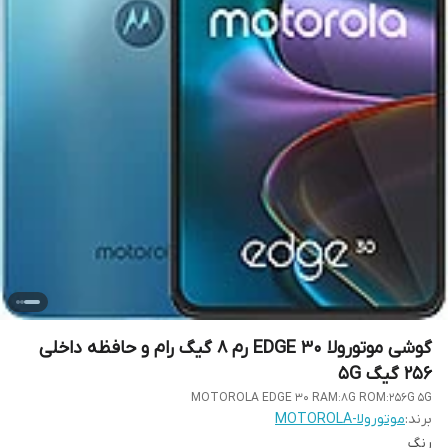
گوشی موتورولا EDGE 30 رم 8 گیگ رام و حافظه داخلی
256 گیگ 5G
MOTOROLA EDGE 30 RAM:8G ROM:256G 5G
برند:
موتورولا-MOTOROLA
رنگ