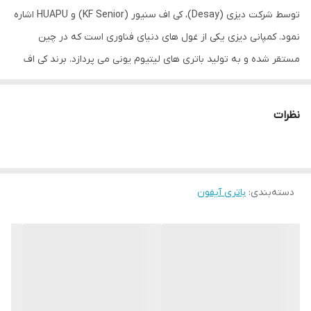
توسط شرکت دیزی (Desay)، کی اف سنیور (KF Senior) و HUAPU اشاره
نمود. کمپانی دیزی یکی از غول های دنیای فناوری است که در چین
مستقر شده و به تولید باتری های لیتیوم یونی می پردازد. برند کی اف
سینیور که برخی آن را با نام کوفنگ هم می شناسند در واقع شرکتی است
که به تولید باتری های آیفون، پاوربانک، شارژر و… می پردازد و باتری
نظرات
های آیفون تولید شده توسط آن در ایران بسیار محبوب اند. آخرین برند
که با نام HUAPU شناخته می شود در ایران عرضه کمتری دارد.ولی کمپانی
سینیور کوفنگ همچنان به تولید این نوع باطری ادامه میدهدوهمچنان
دسته‌بندی
:
در صدر هست.
باتری آیفون