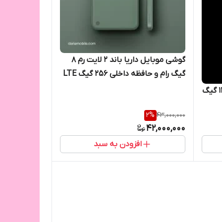
گوشی موبایل داریا باند 2 لایت رم 8
گیگ رام و حافظه داخلی 256 گیگ LTE
گوشی باند 2 برند داریا همراه رم 12 گیگ
2
%
43,000,000
42,000,000
افزودن به سبد