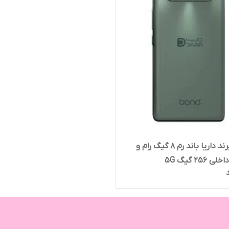
گوشی برند داریا باند رم 8 گیگ رام و
256 گیگ 5G