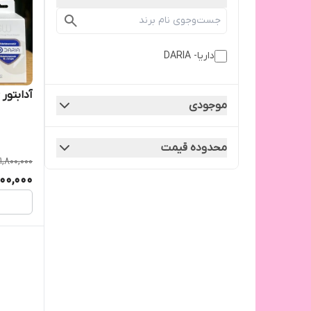
داریا- DARIA
آدابتور 66 وات سوپر فست داریا باند
موجودی
محدوده قیمت
1,800,000
500,000