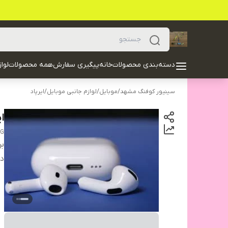
دسته‌بندی محصولات
خانه
پیگیری سفارش
همه محصولات
لوا
سینیور کوفنگ مشهد
/
موبایل
/
لوازم جانبی موبایل
/
ایرپاد
ایرپاد 4
NG
بر
دس