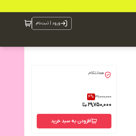
ورود | ثبت‌نام
هماتلکام
4
%
31,000,000
29,750,000
افزودن به سبد خرید