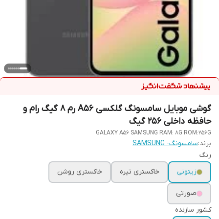
گوشی موبایل سامسونگ گلکسی A56 رم 8 گیگ رام و
حافظه داخلی 256 گیگ
GALAXY A56 SAMSUNG RAM: 8G ROM:256G
برند:
سامسونگ- SAMSUNG
رنگ
زیتونی
خاکستری تیره
خاکستری روشن
صورتی
کشور سازنده