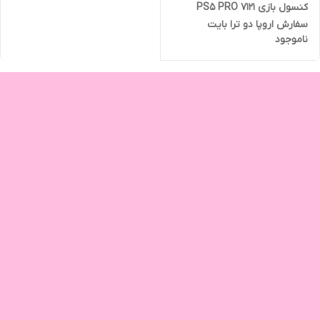
کنسول بازی PS5 PRO 7121
سفارش اروپا دو ترا بایت
ناموجود