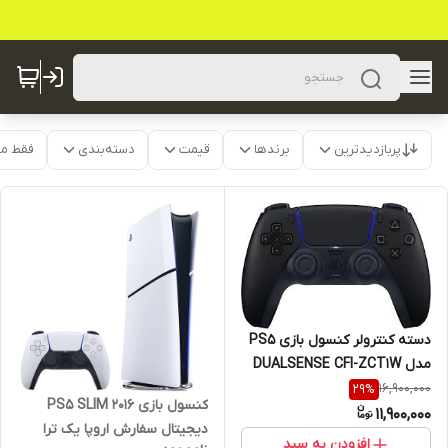
پربازدیدترین
برندها
قیمت
دسته‌بندی
فقط م
دسته کنترولر کنسول بازی PS5
مدل DUALSENSE CFI-ZCT1W
16,900,000
29
%
کنسول بازی PS5 SLIM 2016
11,900,000
دیجیتال سفارش اروپا یک ترا
افزودن به سبد