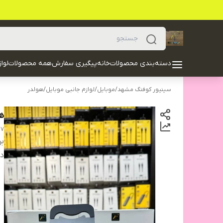
دسته‌بندی محصولات
خانه
پیگیری سفارش
همه محصولات
لوا
سینیور کوفنگ مشهد
/
موبایل
/
لوازم جانبی موبایل
/
هولدر
هول
17
بر
دس