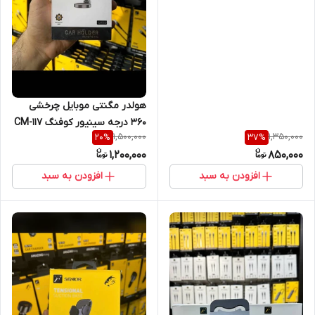
هولدر مگنتی موبایل چرخشی
360 درجه سینیور کوفنگ CM-117
1,500,000
1,350,000
20
%
37
%
1,200,000
850,000
افزودن به سبد
افزودن به سبد