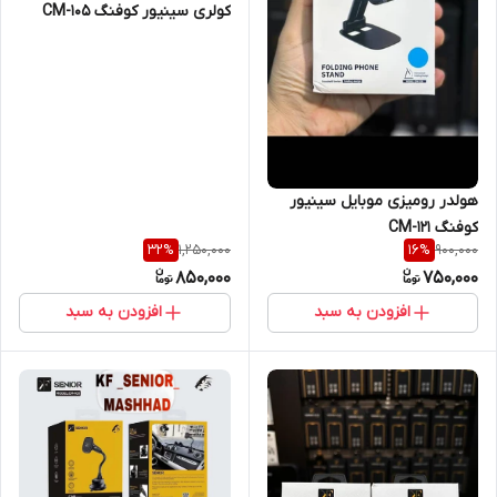
کولری سینیور کوفنگ CM-105
هولدر رومیزی موبایل سینیور
کوفنگ CM-121
1,250,000
900,000
32
%
16
%
850,000
750,000
افزودن به سبد
افزودن به سبد