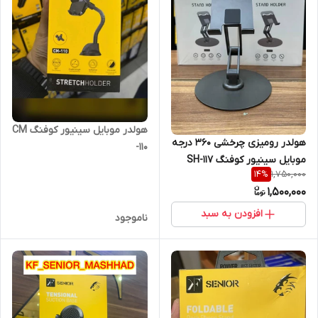
هولدر موبایل سینیور کوفنگ CM
هولدر رومیزی چرخشی 360 درجه
-110
موبایل سینیور کوفنگ SH-117
1,750,000
14
%
1,500,000
افزودن به سبد
ناموجود