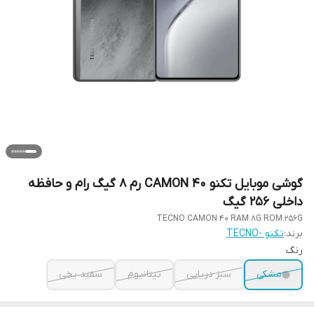
گوشی موبایل تکنو 40 CAMON رم 8 گیگ رام و حافظه
داخلی 256 گیگ
TECNO CAMON 40 RAM:8G ROM:256G
برند:
تکنو -TECNO
رنگ
مشکی
سبز دریایی
تیتانیوم
سفید یخی