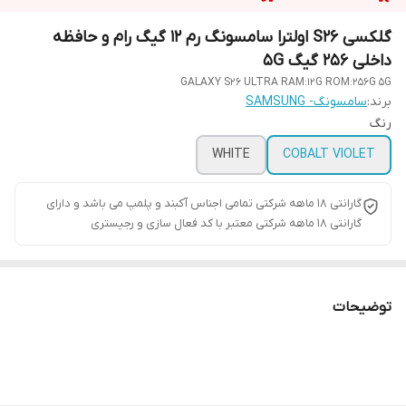
گلکسی S26 اولترا سامسونگ رم 12 گیگ رام و حافظه
داخلی 256 گیگ 5G
GALAXY S26 ULTRA RAM:12G ROM:256G 5G
برند:
سامسونگ- SAMSUNG
رنگ
WHITE
COBALT VIOLET
گارانتی ۱۸ ماهه شرکتی تمامی اجناس آکبند و پلمپ می باشد و دارای
گارانتی ۱۸ ماهه شرکتی معتبر با کد فعال سازی و رجیستری
توضیحات