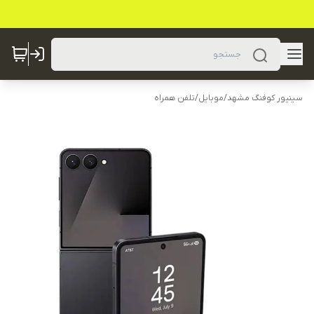
سینیور کوفنگ مشهد
/
موبایل
/
تلفن همراه