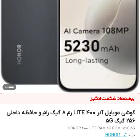
گوشی موبایل آنر 400 LITE رم 8 گیگ رام و حافظه داخلی
256 گیگ 5G
HONOR 400 LITE RAM:8G ROM:256G 5G
برند:
آنر-HONOR