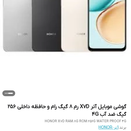
گوشی موبایل آنر X7D رم 8 گیگ رام و حافظه داخلی 256
گیگ ضد آب 4G
HONOR X7D RAM:8G ROM:256G WATER PROOF 4G
برند:
آنر-HONOR