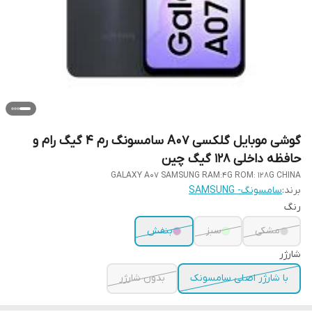
گوشی موبایل گلکسی A07 سامسونگ رم 4 گیگ رام و
حافظه داخلی 128 گیگ چین
GALAXY A07 SAMSUNG RAM:4G ROM: 128G CHINA
برند:
سامسونگ- SAMSUNG
رنگ
مشکی
سبز
بنفش
شارژر
با شارژر اصلی سامسونک
بدون شارژر