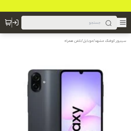
سینیور کوفنگ مشهد
/
موبایل
/
تلفن همراه