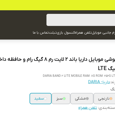
زم جانبی موبایل
تلفن همراه
کنسول بازی
تبلت
تماس با ما
گ LTE
DARIA BAND 2 LITE MOBILE RAM: 8G ROM: 256G L
ند:
داریا- DARIA
نگ
نارنجی
مشکی
سبز
سفید
ته‌بندی
:
تلفن همراه