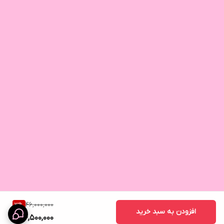
46,000,000
3
%
افزودن به سبد خرید
44,500,000