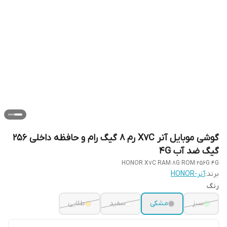
گوشی موبایل آنر X7C رم 8 گیگ رام و حافظه داخلی 256
گیگ ضد آب 4G
HONOR X7C RAM:8G ROM:256G 4G
برند:
آنر-HONOR
رنگ
سبز
مشکی
سفید
طلایی