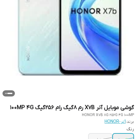
گوشی موبایل آنر X7B رم 8گیگ رام 256گیگ 100MP 4G
HONOR X7B 8G 256G 4G 100MP
برند:
آنر-HONOR
رنگ