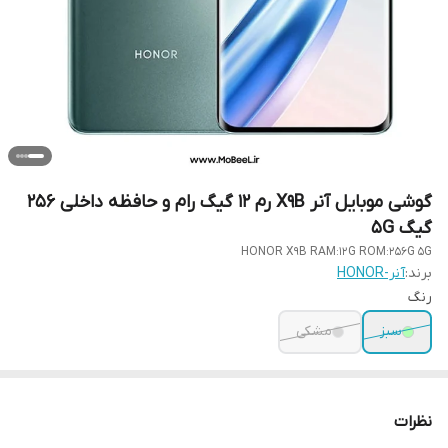
گوشی موبایل آنر X9B رم 12 گیگ رام و حافظه داخلی 256
گیگ 5G
HONOR X9B RAM:12G ROM:256G 5G
برند:
آنر-HONOR
رنگ
سبز
مشکی
نظرات