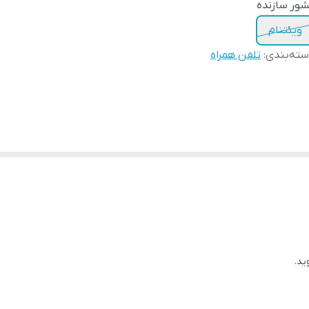
ور سازنده
ویئتنام
ته‌بندی
:
تلفن همراه
ید.