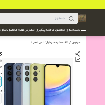
دسته‌بندی محصولات
خانه
پیگیری سفارش
همه محصولات
لوا
سینیور کوفنگ مشهد
/
موبایل
/
تلفن همراه
گلکسی 5
8G
بر
ب
ر