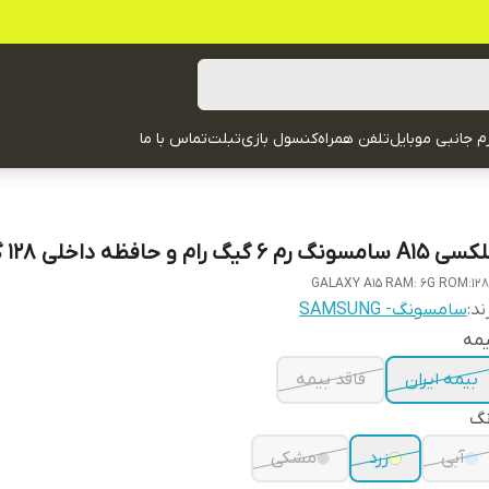
زم جانبی موبایل
تلفن همراه
کنسول بازی
تبلت
تماس با ما
A1 سامسونگ رم 6 گیگ رام و حافظه داخلی 128 گیگ
GALAXY A15 RAM: 6G ROM:12
ند:
سامسونگ- SAMSUNG
یمه
بیمه ایران
فاقد بیمه
نگ
آبی
زرد
مشکی