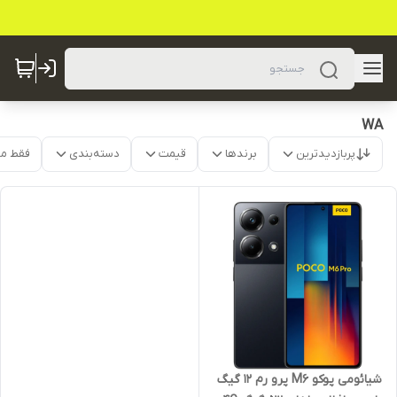
WA
پربازدیدترین
برندها
قیمت
دسته‌بندی
فقط م
شیائومی پوکو M6 پرو رم 12 گیگ