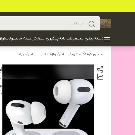
دسته‌بندی محصولات
خانه
پیگیری سفارش
همه محصولات
لوا
سینیور کوفنگ مشهد
/
موبایل
/
لوازم جانبی موبایل
/
ایرپاد
ای
71
بر
دس