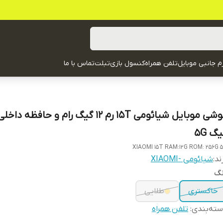
زم جانبی موبایل
تلفن همراه
کنسول بازی
تبلت
تماس با ما
گ 5G
XIAOMI 15T RAM:12G ROM: 256G 
ند:
شیائومی -XIAOMI
نگ
خاکستری
طلایی
ته‌بندی
:
تلفن همراه