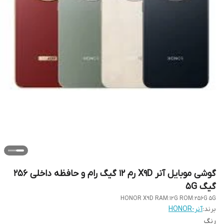
گوشی موبایل آنر X9D رم 12 گیگ رام و حافظه داخلی 256
گیگ 5G
HONOR X9D RAM:12G ROM:256G 5G
برند:
آنر-HONOR
رنگ