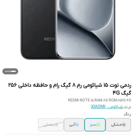
ردمی نوت 15 شیائومی رم 8 گیگ رام و حافظه داخلی 256
گیگ 4G
REDMI NOTE 15 RAM:8G ROM:256G 4G
برند:
شیائومی -XIAOMI
رنگ
مشکی
سبز
آبی
بنفش