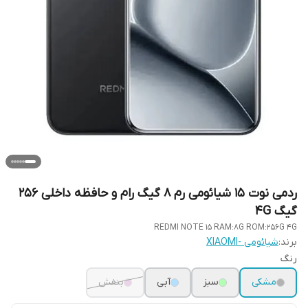
ردمی نوت 15 شیائومی رم 8 گیگ رام و حافظه داخلی 256
گیگ 4G
REDMI NOTE 15 RAM:8G ROM:256G 4G
برند:
شیائومی -XIAOMI
رنگ
مشکی
سبز
آبی
بنفش