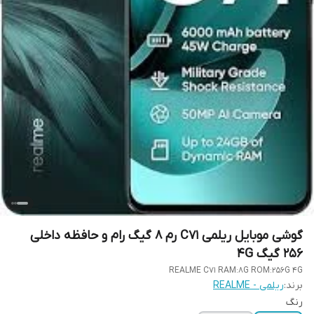
گوشی موبایل ریلمی C71 رم 8 گیگ رام و حافظه داخلی
256 گیگ 4G
REALME C71 RAM:8G ROM:256G 4G
برند:
ریلمی - REALME
رنگ