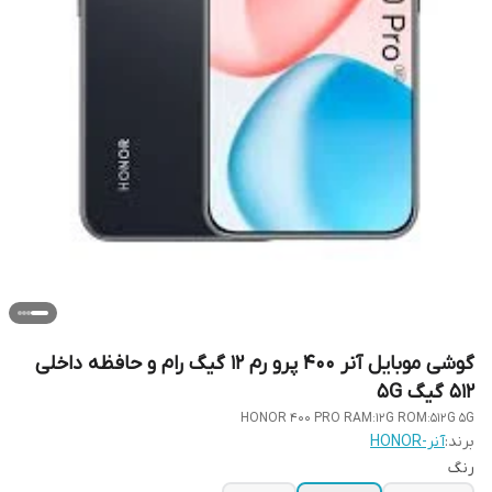
گوشی موبایل آنر 400 پرو رم 12 گیگ رام و حافظه داخلی
512 گیگ 5G
HONOR 400 PRO RAM:12G ROM:512G 5G
برند:
آنر-HONOR
رنگ