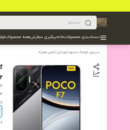
دسته‌بندی محصولات
خانه
پیگیری سفارش
همه محصولات
لوا
سینیور کوفنگ مشهد
/
موبایل
/
تلفن همراه
512 
5G
بر
ر
دس