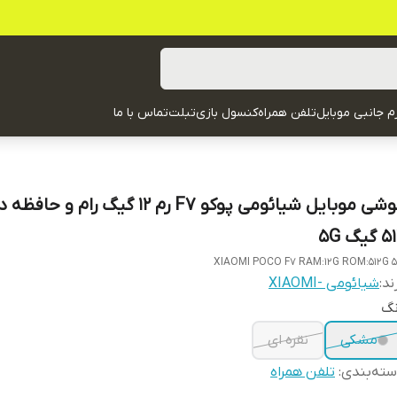
زم جانبی موبایل
تلفن همراه
کنسول بازی
تبلت
تماس با ما
گوشی موبایل شیائومی پوکو F7 رم 12 گیگ رام و 
گیگ 5G
XIAOMI POCO F7 RAM:12G ROM:512G 
ند:
شیائومی -XIAOMI
نگ
مشکی
نقره ای
ته‌بندی
:
تلفن همراه