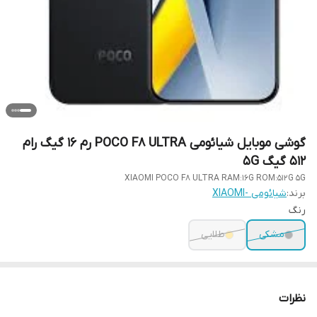
گوشی موبایل شیائومی POCO F8 ULTRA رم 16 گیگ رام
512 گیگ 5G
XIAOMI POCO F8 ULTRA RAM:16G ROM:512G 5G
برند:
شیائومی -XIAOMI
رنگ
مشکی
طلایی
نظرات