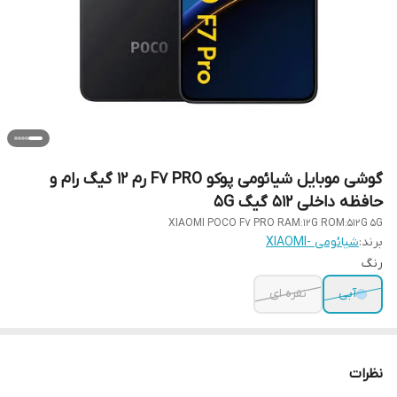
گوشی موبایل شیائومی پوکو F7 PRO رم 12 گیگ رام و
حافظه داخلی 512 گیگ 5G
XIAOMI POCO F7 PRO RAM:12G ROM:512G 5G
برند:
شیائومی -XIAOMI
رنگ
آبی
نقره ای
نظرات