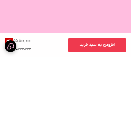
55,500,000
13
%
افزودن به سبد خرید
48,000,000
برگشت به بالا