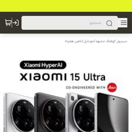
سینیور کوفنگ مشهد
/
موبایل
/
تلفن همراه