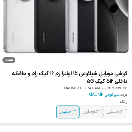
گوشی موبایل شیائومی 15 اولترا رم 16 گیگ رام و حافظه
داخلی 512 گیگ 5G
XIAOMI 15 ULTRA RAM:16G ROM:512G 5G
برند:
شیائومی -XIAOMI
رنگ
مشکی
نقره ای
سفید