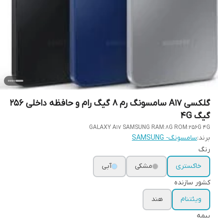
گلکسی A17 سامسونگ رم 8 گیگ رام و حافظه داخلی 256
گیگ 4G
GALAXY A17 SAMSUNG RAM:8G ROM:256G 4G
برند:
سامسونگ- SAMSUNG
رنگ
خاکستری
مشکی
آبی
کشور سازنده
ویئتنام
هند
بیمه