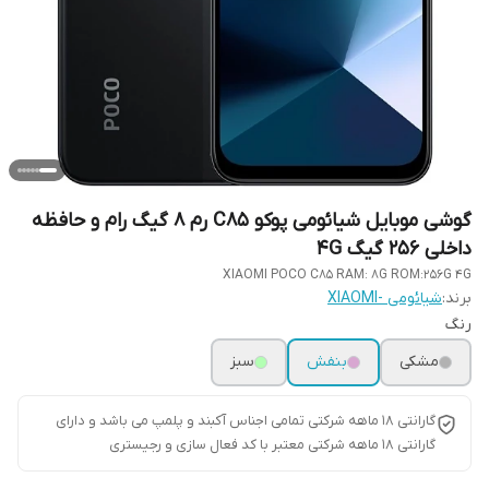
گوشی موبایل شیائومی پوکو C85 رم 8 گیگ رام و حافظه
داخلی 256 گیگ 4G
XIAOMI POCO C85 RAM: 8G ROM:256G 4G
برند:
شیائومی -XIAOMI
رنگ
مشکی
بنفش
سبز
گارانتی ۱۸ ماهه شرکتی تمامی اجناس آکبند و پلمپ می باشد و دارای
گارانتی ۱۸ ماهه شرکتی معتبر با کد فعال سازی و رجیستری