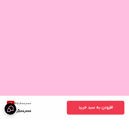
47,600,000
8
%
افزودن به سبد خرید
43,500,000